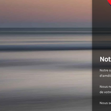
Not
Notre s
d’améli
Nous no
de vot
Nous se