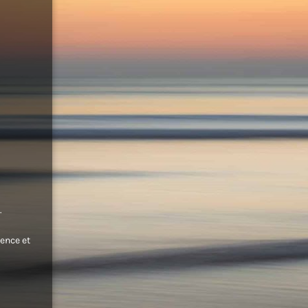
.
ence et