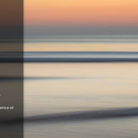
.
ence et