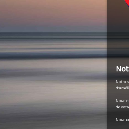
Not
Notre s
d’améli
Nous no
de vot
Nous se