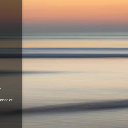
.
ence et