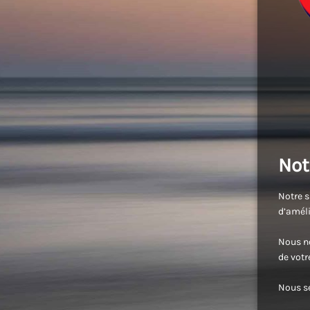
Not
Notre s
d’améli
Nous no
de vot
Nous se