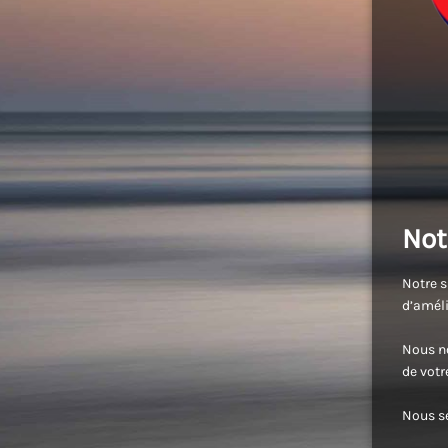
Not
Notre s
d’améli
Nous no
de vot
Nous se