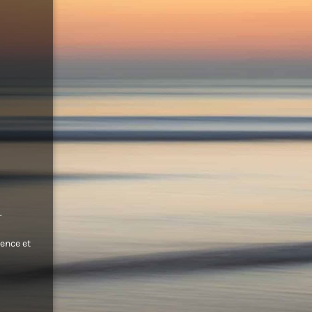
.
ence et