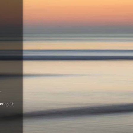
.
ence et