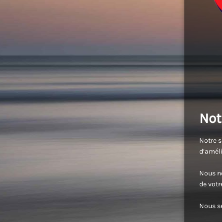
Not
Notre s
d’améli
Nous no
de vot
Nous se