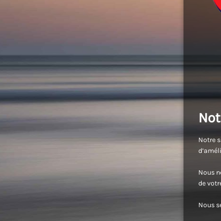
Not
Notre s
d’améli
Nous no
de vot
Nous se