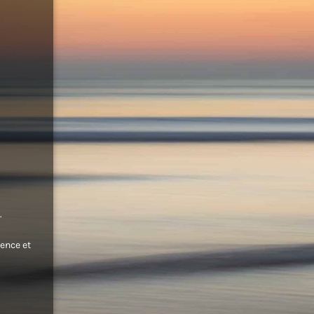
.
ence et