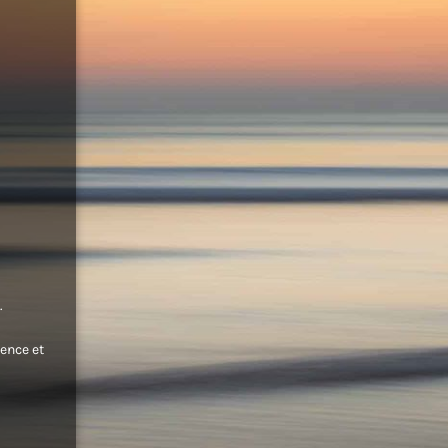
.
ence et