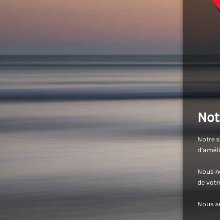
Not
Notre s
d’améli
Nous no
de vot
Nous se