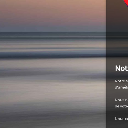
Not
Notre s
d’améli
Nous no
de vot
Nous se