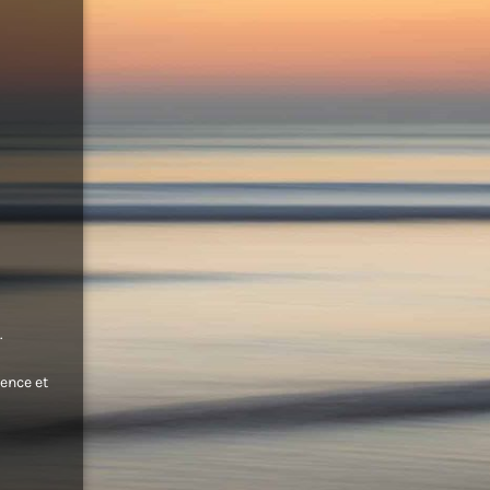
.
ence et