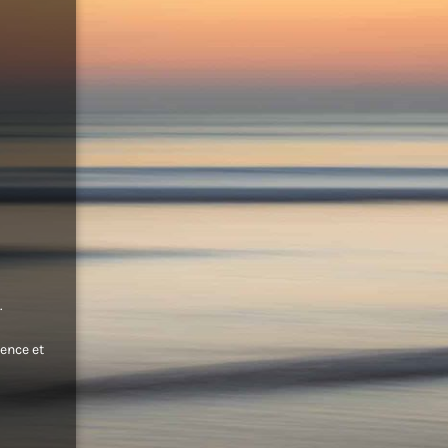
.
ence et