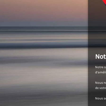
Not
Notre s
d’améli
Nous no
de vot
Nous se