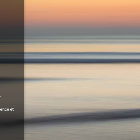
.
ence et