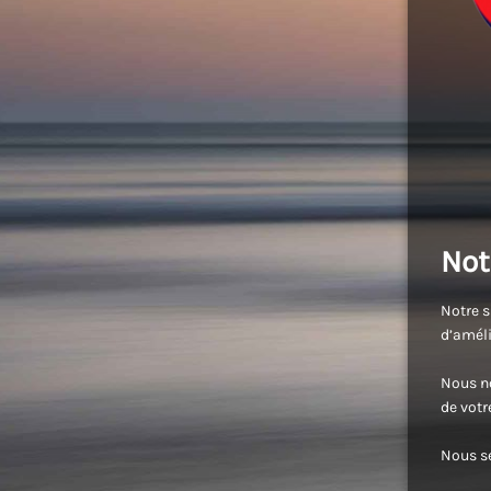
Not
Notre s
d’améli
Nous no
de vot
Nous se