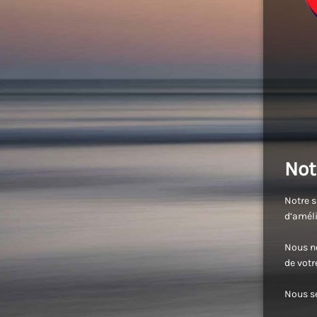
Not
Notre s
d’améli
Nous no
de vot
Nous se