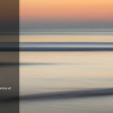
.
ence et