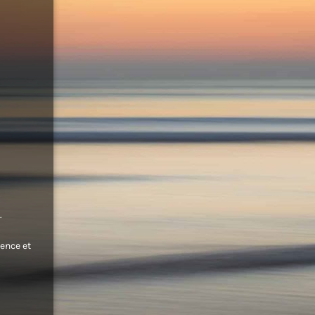
.
ence et