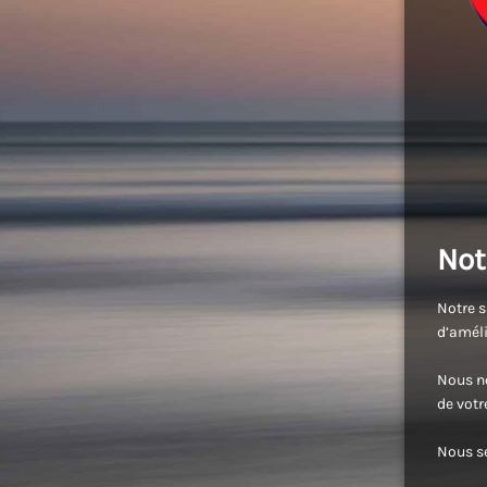
Not
Notre s
d’améli
Nous no
de vot
Nous se