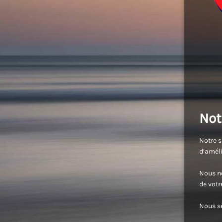
Not
Notre s
d’améli
Nous no
de vot
Nous se