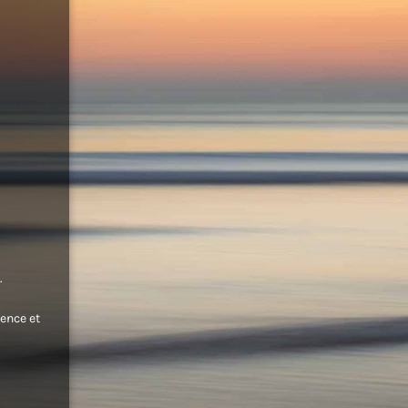
.
ence et