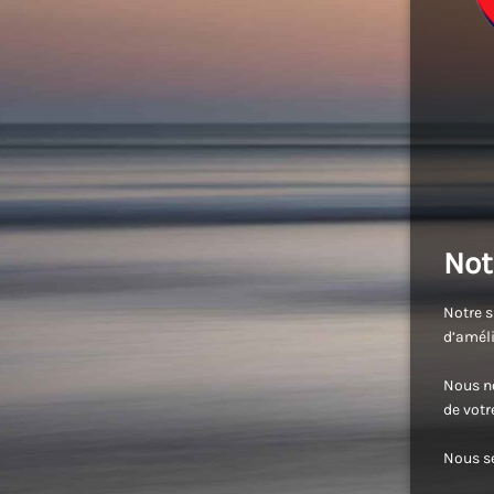
Not
Notre s
d’améli
Nous no
de vot
Nous se