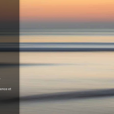
.
ence et