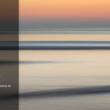
.
ence et