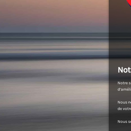
Not
Notre s
d’améli
Nous no
de vot
Nous se