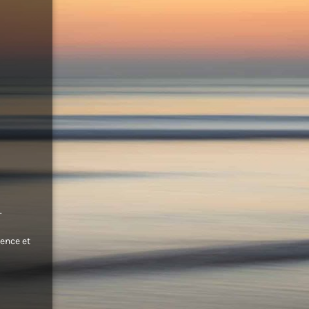
.
ence et