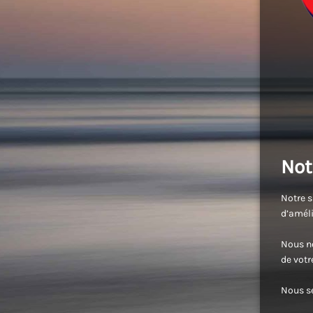
Not
Notre s
d’améli
Nous no
de vot
Nous se