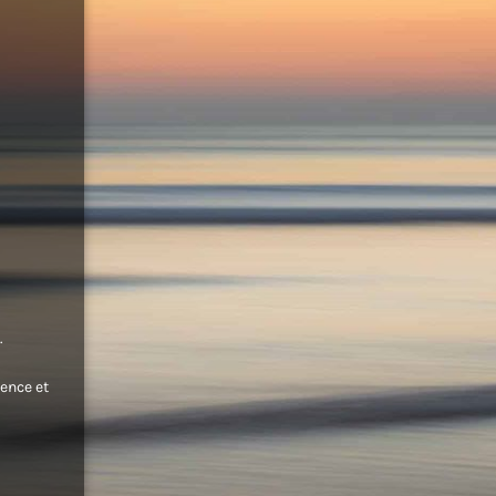
.
ence et