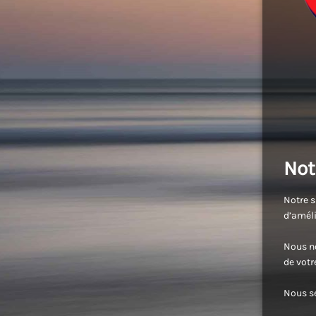
Not
Notre s
d’améli
Nous no
de vot
Nous se