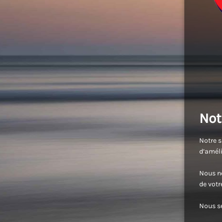
Not
Notre s
d’améli
Nous no
de vot
Nous se