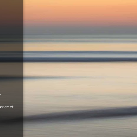
.
ence et