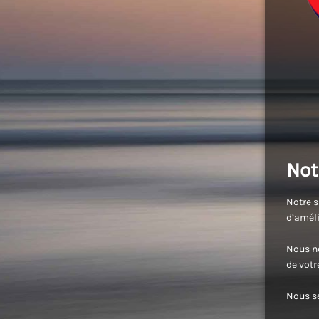
Not
Notre s
d’améli
Nous no
de vot
Nous se