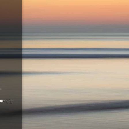
.
ence et