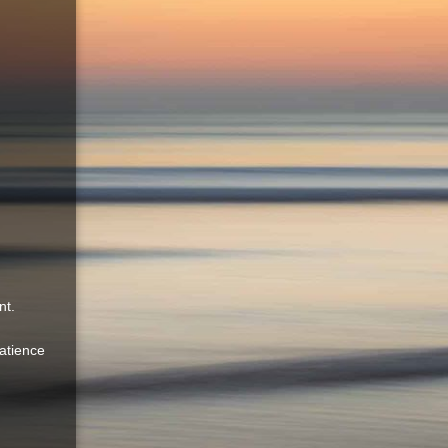
nt.
atience