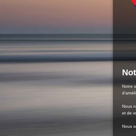
Not
Notre 
d’améli
Nous n
et de 
Nous s