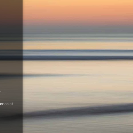
.
ence et