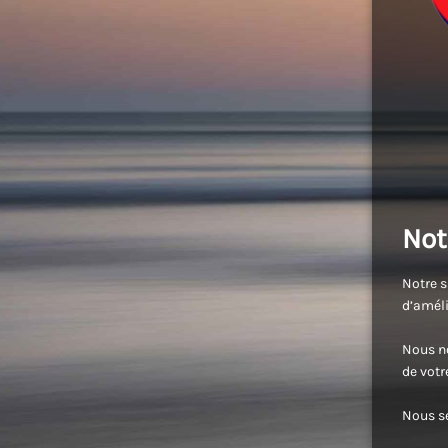
Not
Notre s
d’améli
Nous no
de vot
Nous se