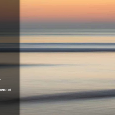
.
ence et