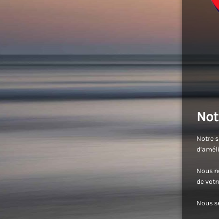
Not
Notre s
d’améli
Nous no
de vot
Nous se