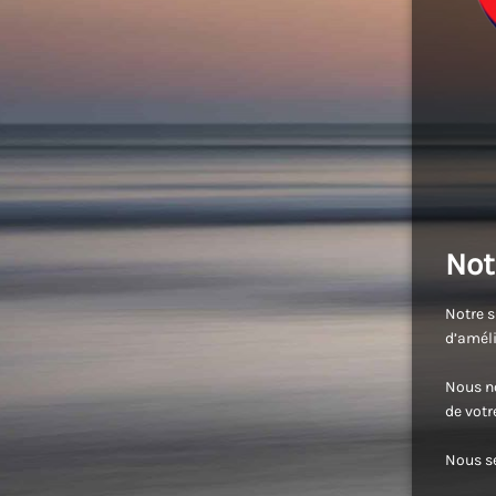
Not
Notre s
d’améli
Nous no
de vot
Nous se