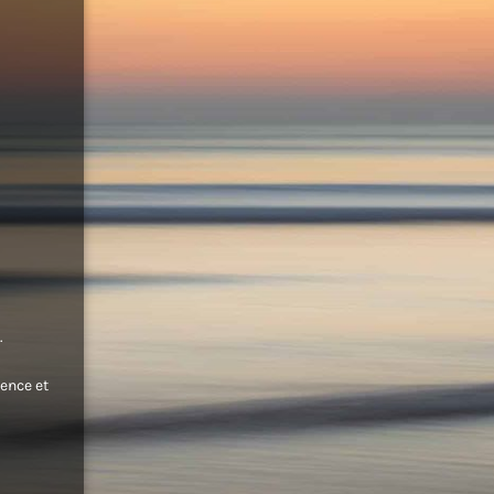
.
ence et