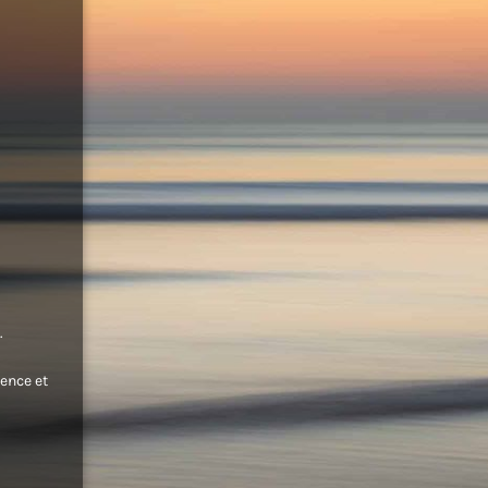
.
ence et