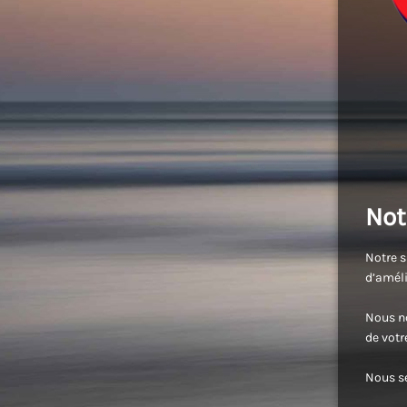
Not
Notre s
d’améli
Nous no
de vot
Nous se