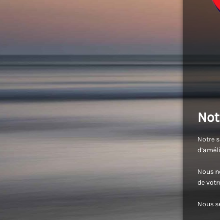
Not
Notre s
d’améli
Nous no
de vot
Nous se