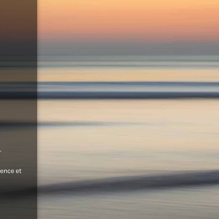
.
ence et