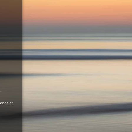
.
ence et