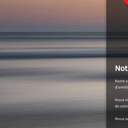
Not
Notre s
d’améli
Nous no
de vot
Nous se