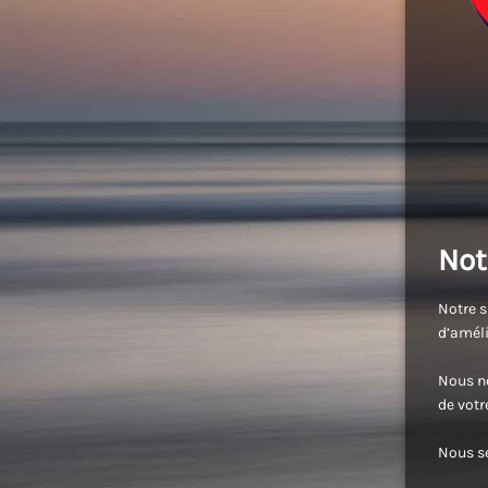
Not
Notre s
d’améli
Nous no
de vot
Nous se