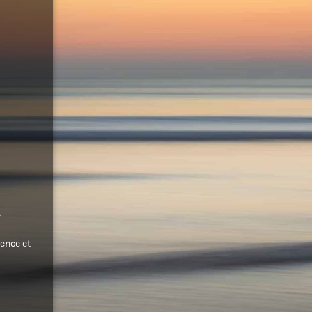
.
ence et