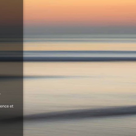
.
ence et