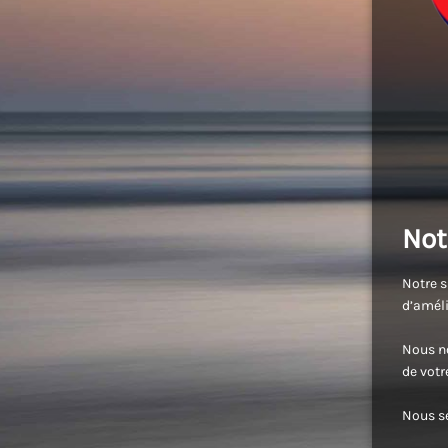
Not
Notre s
d’améli
Nous no
de vot
Nous se