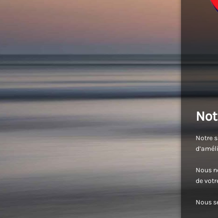
Not
Notre s
d’améli
Nous no
de vot
Nous se