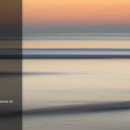
.
ence et