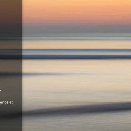
.
ence et