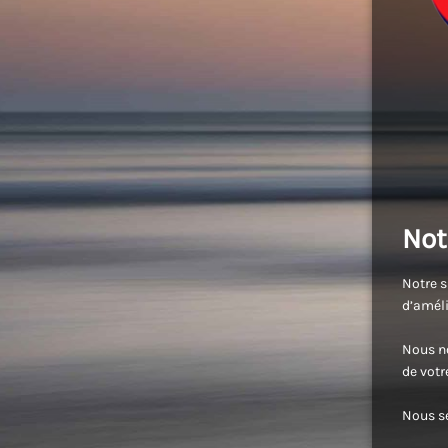
Not
Notre s
d’améli
Nous no
de vot
Nous se