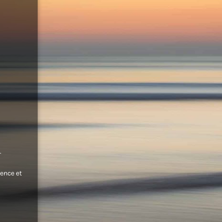
.
ence et