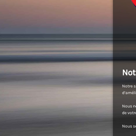
Not
Notre s
d’améli
Nous no
de vot
Nous se