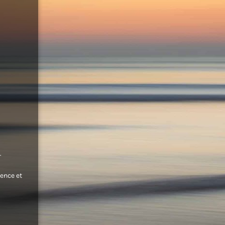
.
ence et