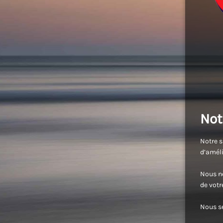
Not
Notre s
d’améli
Nous no
de vot
Nous se