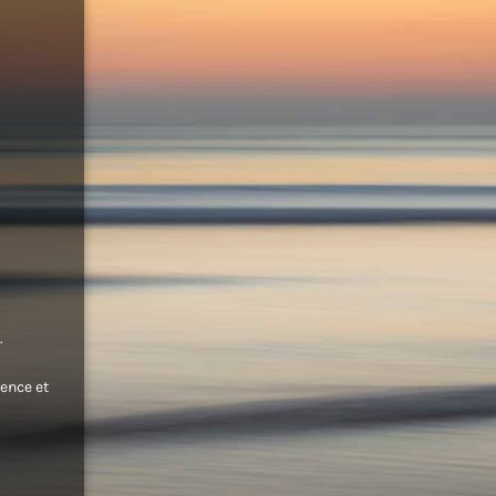
.
ence et