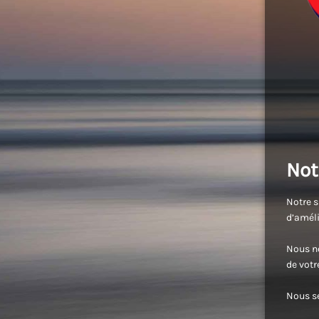
Not
Notre s
d’améli
Nous no
de vot
Nous se