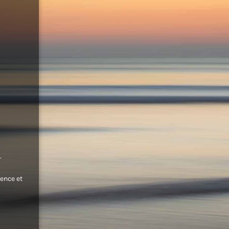
.
ence et