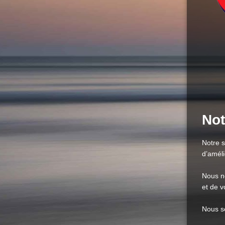
Not
Notre 
d’améli
Nous n
et de 
Nous s