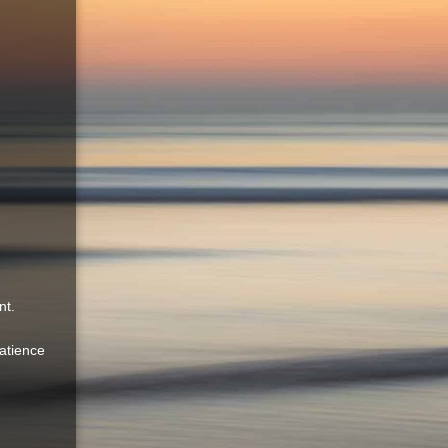
nt.
atience