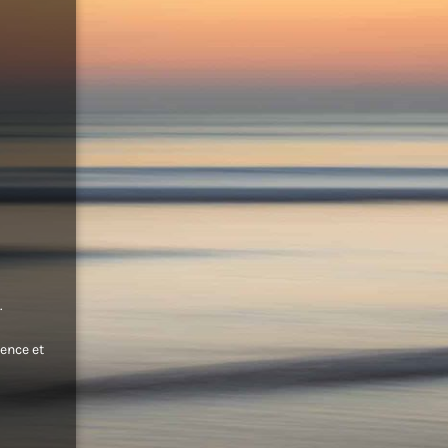
.
ence et