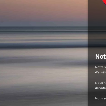
Not
Notre s
d’améli
Nous no
de vot
Nous se