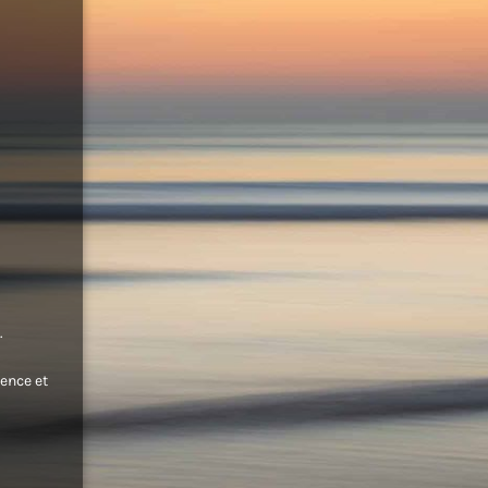
.
ence et