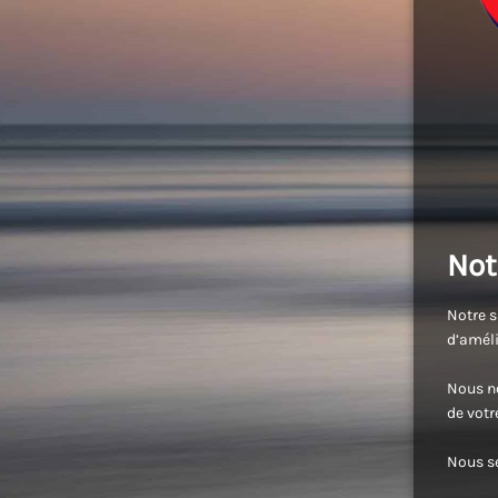
Not
Notre s
d’améli
Nous no
de vot
Nous se