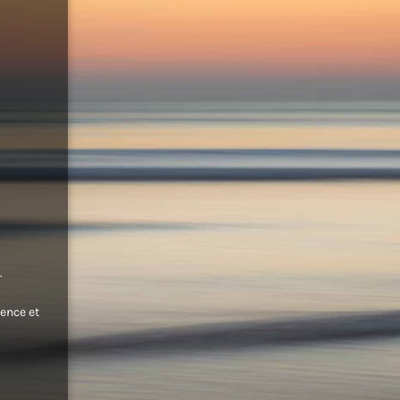
.
ence et