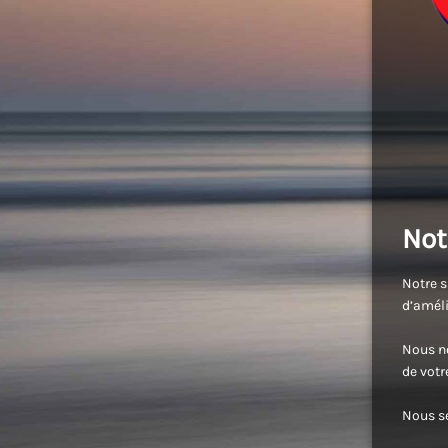
Not
Notre s
d’améli
Nous no
de vot
Nous se