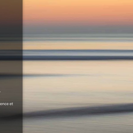
.
ence et