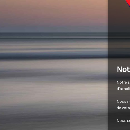
Not
Notre s
d’améli
Nous no
de vot
Nous se