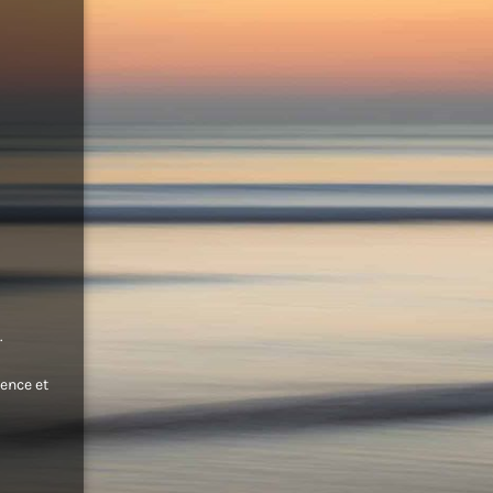
.
ence et