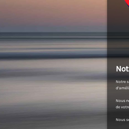
Not
Notre s
d’améli
Nous no
de vot
Nous se