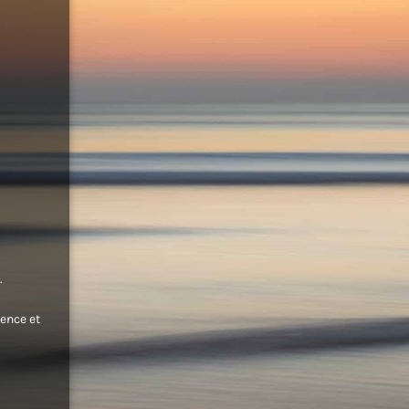
.
ence et