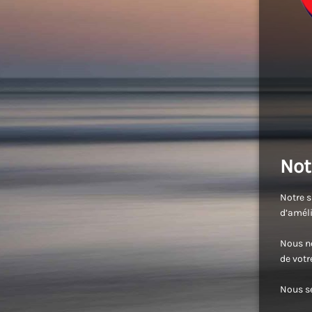
Not
Notre s
d’améli
Nous no
de vot
Nous se