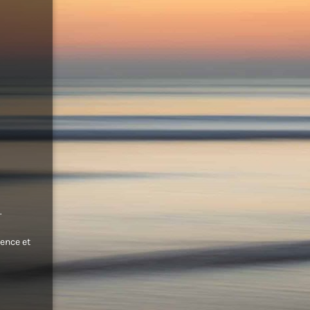
.
ence et