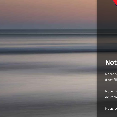
Not
Notre s
d’améli
Nous no
de vot
Nous se