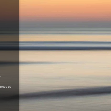
.
ence et