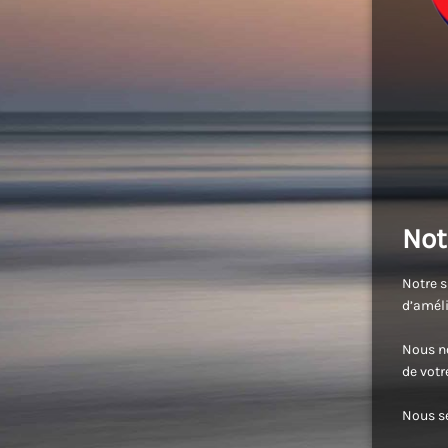
Not
Notre s
d’améli
Nous no
de vot
Nous se