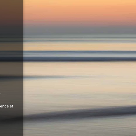
.
ence et