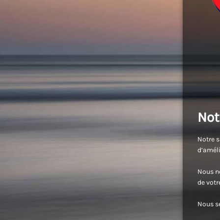
Not
Notre s
d’améli
Nous no
de vot
Nous se