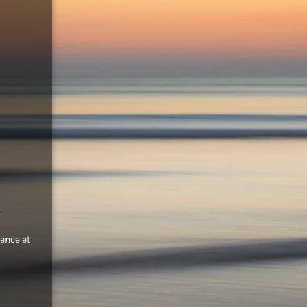
.
ence et