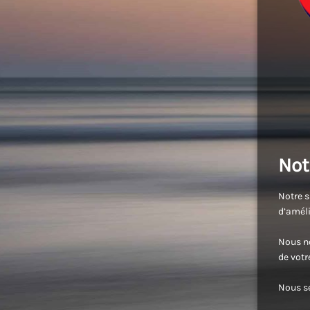
Not
Notre s
d’améli
Nous no
de vot
Nous se