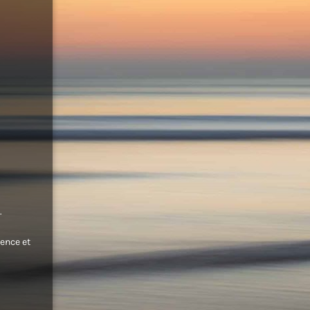
.
ence et