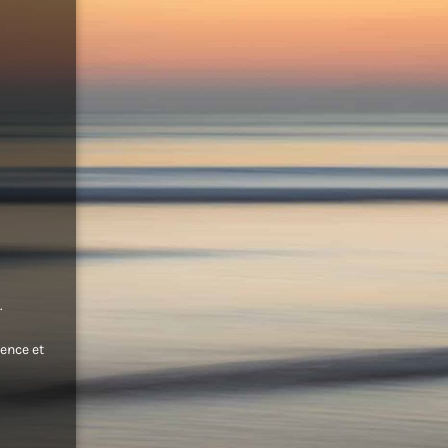
.
ence et