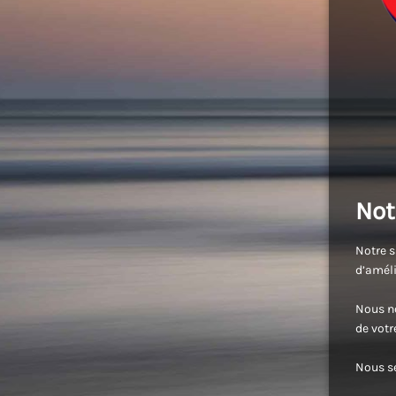
Not
Notre s
d’améli
Nous no
de vot
Nous se