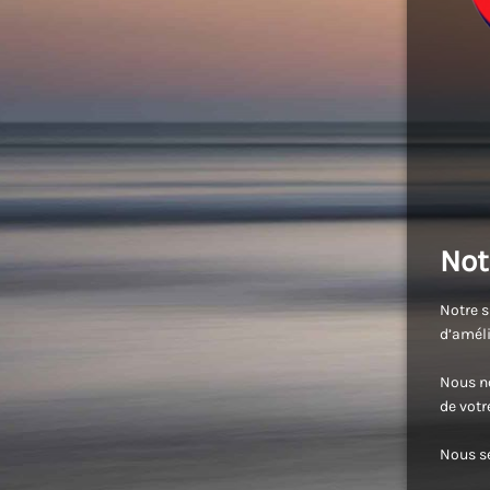
Not
Notre s
d’améli
Nous no
de vot
Nous se