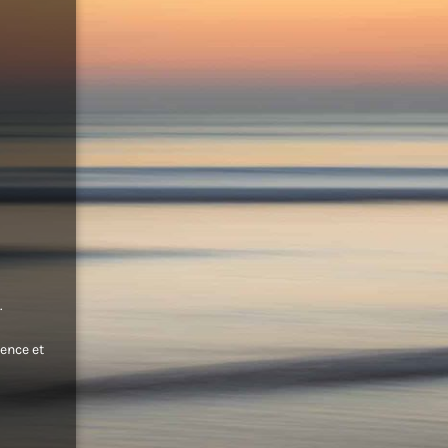
.
ence et