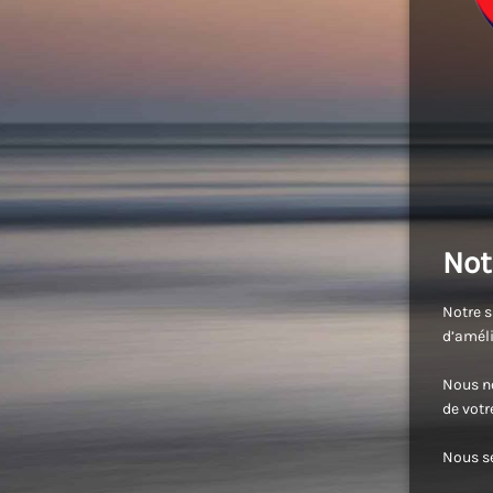
Not
Notre s
d’améli
Nous no
de vot
Nous se