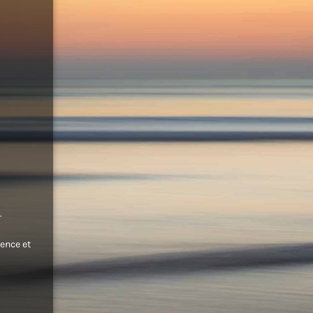
.
ence et