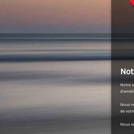
Not
Notre s
d’améli
Nous no
de vot
Nous se